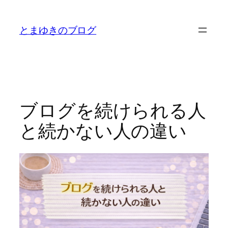
内
容
とまゆきのブログ
を
ス
キ
ッ
プ
ブログを続けられる人
と続かない人の違い