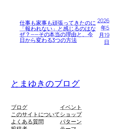
2026
仕事も家事も頑張ってきたのに
年5
「報われない」と感じるのはな
ぜ？——その本当の理由と、今
月19
日から変わる3つの方法
日
とまゆきのブログ
ブログ
イベント
このサイトについて
ショップ
よくある質問
パターン
投稿者
テーマ