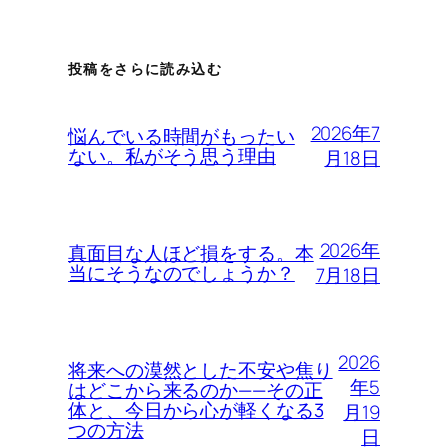
投稿をさらに読み込む
2026年7
悩んでいる時間がもったい
ない。私がそう思う理由
月18日
2026年
真面目な人ほど損をする。本
当にそうなのでしょうか？
7月18日
2026
将来への漠然とした不安や焦り
年5
はどこから来るのか——その正
体と、今日から心が軽くなる3
月19
つの方法
日