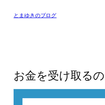
内
容
とまゆきのブログ
を
ス
キ
ッ
プ
お金を受け取るの