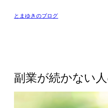
内
容
とまゆきのブログ
を
ス
キ
ッ
プ
副業が続かない人