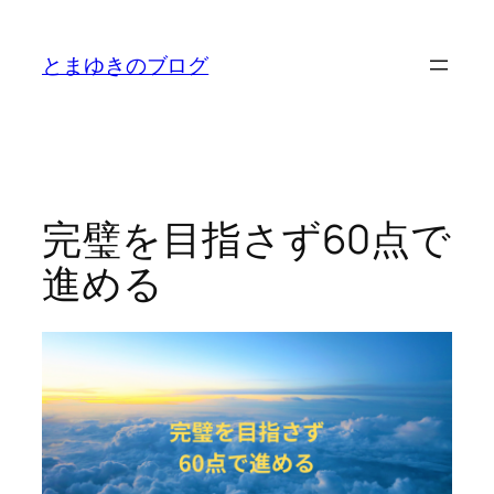
内
容
とまゆきのブログ
を
ス
キ
ッ
プ
完璧を目指さず60点で
進める