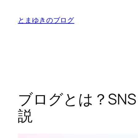
内
容
とまゆきのブログ
を
ス
キ
ッ
プ
ブログとは？SN