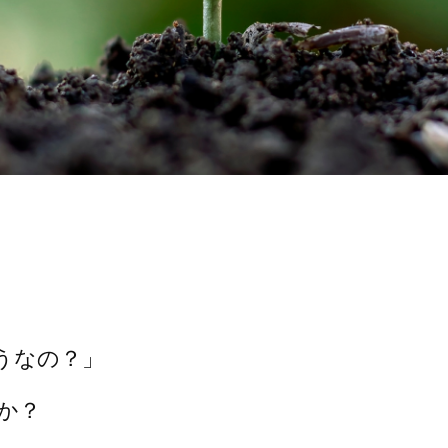
うなの？」
か？