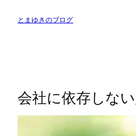
内
容
とまゆきのブログ
を
ス
キ
ッ
プ
会社に依存しない