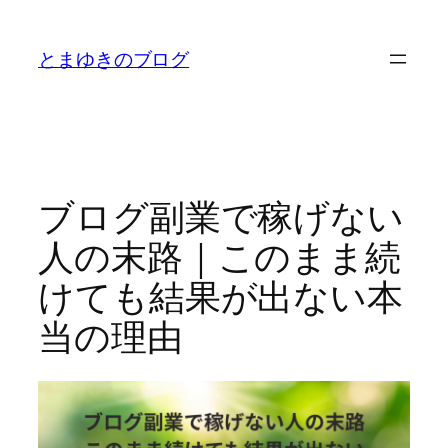
内
容
とまゆきのブログ
を
ス
キ
ッ
プ
ブログ副業で稼げない
人の末路｜このまま続
けても結果が出ない本
当の理由