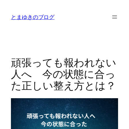
内
容
とまゆきのブログ
を
ス
キ
ッ
プ
頑張っても報われない
人へ 今の状態に合っ
た正しい整え方とは？