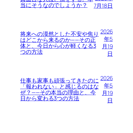
当にそうなのでしょうか？
7月18日
2026
将来への漠然とした不安や焦り
年5
はどこから来るのか——その正
体と、今日から心が軽くなる3
月19
つの方法
日
2026
仕事も家事も頑張ってきたのに
年5
「報われない」と感じるのはな
ぜ？——その本当の理由と、今
月19
日から変わる3つの方法
日